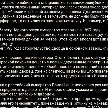
кой: землю набивали в специальные «станки»-опалубки и
), слегка увлажненный материал засыпали слоем около д
трамбовали и так слой за слоем до карниза. Для связки 
. Здания, возведённые из землебита, не должны были пре
форсов, то есть слегка расширяться книзу. Например, в 
ерегу Чёрного озера император утвердил в 1897 году.
атив непригодное для строительства место в площадку, к
земный канал длиной 34 метра. Этот канал впоследствии 
дворцу.
бря 1798 года строительство дворца в основном завершил
или к посещению императора. Стены были гладко оштукат
краской покрыли дощатые полы и деревянные перекрытия
оставили неокрашенными. Особенностью помещений второг
имать новый дворец. Уже на следующий день вышло повеле
и всемилостивейше» пожаловать ордену святого Иоанна 
ена и российский император Павел I ещё несколько раз н
ал продолжать дело отца. И вскоре своим указом он пере
орат стал запасным дворцом.
, в основном на краткий отдых. Некоторое время здание 
влял его генералитету, приезжавшему в Гатчину на маневр
ерешёл в ведение Гатчинского дворца-музея. С 1929 года