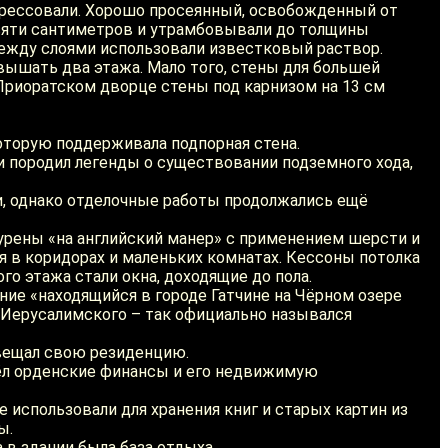
 прессовали. Хорошо просеянный, освобожденный от
есяти сантиметров и утрамбовывали до толщины
между слоями использовали известковый раствор.
вышать два этажа. Мало того, стены для большей
Приоратском дворце стены под карнизом на 13 см
оторую поддерживала подпорная стена.
и породил легенды о существовании подземного хода,
и, однако отделочные работы продолжались ещё
урены «на английский манер» с применением шерсти и
 в коридорах и маленьких комнатах. Кессоны потолка
о этажа стали окна, доходящие до пола.
ние «находящийся в городе Гатчине на Чёрном озере
Иерусалимского – так официально назывался
авещал свою резиденцию.
вёл орденские финансы и его недвижимую
использовали для хранения книг и старых картин из
ы.
 в здании была база отдыха.