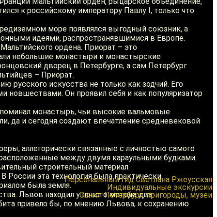
 Франции Мальтийский орден, рыцарское объединение,
ился к российскому императору Павлу I, только что
 Средиземном море появлялся выгодный союзник, а
ионными идеями, распространявшимися в Европе.
Мальтийского ордена. Приорат – это
ывали небольшие монастыри и монастырские
онцовский дворец в Петербурге, а сам Петербург
льтийцев – Приорат.
ю русского искусства не только как зодчий. Его
ми новшествами. Он проявил себя и как популяризатор
 напоминал монастырь, чьи высокие вальмовые
ли, да и сегодня создают впечатление средневековой
еры, аллегорически связанные с личностью самого
а, расположенные между двумя караульными будками.
вительный строительный материал.
В России эта технология была практически
риалом была земля.
тва. Львов находил у нового метода два
бита привело бы, по мнению Львова, к сохранению