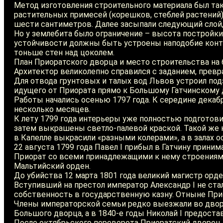
Метод изготовления строительного материала был та
растительных примесей (корешков, стеблей растений
шести сантиметров. Далее засыпали следующий слой, 
Но у землебита было ограничение – высота постройки
устойчивости должны быть устроены наподобие контр
тоньше стен над цоколем.
План Приоратского дворца и место строительства на б
Архитектор великолепно справился с заданием, превр
Для отвода грунтовых и талых вод Львов устроил под
идущего от Приората прямо к Большому Гатчинскому 
Работы начались осенью 1797 года. К середине дека
несколько месяцев.
К лету 1799 года интерьеры уже полностью подготов
затем выкрашены светло-палевой краской. Такой же 
в Капелле выкрасили «разными колерами», а в залах 
22 августа 1799 года Павел I прибыл в Гатчину прин
Приорат со всеми принадлежащими к нему строениям
Мальтийский орден.
До убийства 12 марта 1801 года великий магистр орд
Вступивший на престол император Александр I не ст
собственность в государственную казну. Отныне При
Члены императорской семьи редко выезжали во дворец
Большого дворца, а в 1840-е годы Николай I предоста
После октябрьского переворота Приоратский дворец п