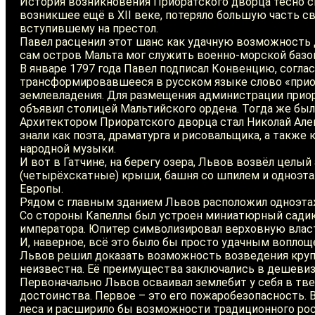
История возникновения Приоратского дворца тесно св
возникшее ещё в XII веке, потеряло большую часть с
вступившему на престол.
Павел расценил этот шанс как удачную возможность 
сам остров Мальта мог служить военно-морской базо
В январе 1797 года Павел подписал Конвенцию, согла
трансформировавшееся в русском языке слово «приорс
землевладения. Для размещения администрации приор
объявил столицей Мальтийского ордена. Тогда же был
Архитектором Приоратского дворца стал Николай Алек
знали как поэта, драматурга и рисовальщика, а такж
народной музыки.
И вот в Гатчине, на берегу озера, Львов возвёл цел
(четырёхскатные) крыши, башня со шпилем и одноэтаж
Европы.
Рядом с главным зданием Львов расположил одноэта
Со стороны Капеллы был устроен миниатюрный садик
императора. Юпитер символизировал верховную власт
И, наверное, всё это было бы просто удачным вопло
Львов решил доказать возможность возведения крупн
неизвестна. Её преимущества заключались в дешевизн
Первоначально Львов осваивал землебит у себя в тве
достоинства. Первое – это его пожаробезопасность.
леса и расширило бы возможности традиционного рос