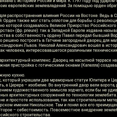
язана с историей России и мира. К 1797 году под ударом
воих европейских землевладений. За помощью орден обрат
для распространения влияния России на Востоке. Ведь в
й. Орден также мог стать оплотом для борьбы с революц
сно которой создавалось Великое Приорство Российского 
тво» (фр. prieure): так в Западной Европе издавна наз
ства в собственность ордену Павел передал бывший Вор
о решено построить в Гатчине загородный дворец для ма
сандрович Львов. Николай Александрович вошёл в истори
е как человека, интересовавшегося различными технически
ый архитектурный комплекс. Дворец на насыпной террасе
ная пристройка с готическими окнами (Капелла) создава
жную кухню.
, который украшали две мраморные статуи Юпитера и Цер
ь, а Церера – изобилие. Во внутренний двор вели ворот
щением художественного замысла зодчего, если бы не уди
ых архитектурных сооружений по технологии землебита. 
е и простоте использования, так как строительным мате
рском имении Никольское. Там и понял все его преимущес
 Второе – себестоимость. Повсеместное внедрение земле
сийского строительства.